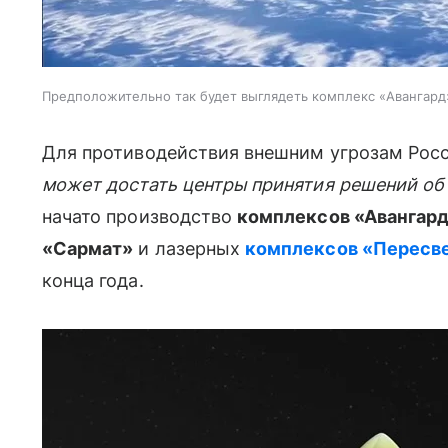
Предположительно так будет выглядеть комплекс «Авангард»
Для противодействия внешним угрозам Рос
может достать центры принятия решений об
начато производство
комплексов «Авангар
«Сармат»
и лазерных
комплексов «Пересв
конца года.