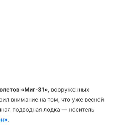
олетов «Миг-31»
, вооруженных
ил внимание на том, что уже весной
омная подводная лодка — носитель
он»
.