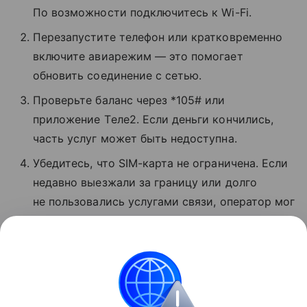
По возможности подключитесь к Wi-Fi.
Перезапустите телефон или кратковременно
включите авиарежим — это помогает
обновить соединение с сетью.
Проверьте баланс через *105# или
приложение Tеле2. Если деньги кончились,
часть услуг может быть недоступна.
Убедитесь, что SIM-карта не ограничена. Если
недавно выезжали за границу или долго
не пользовались услугами связи, оператор мог
временно заблокировать звонки и интернет.
Если ничего не помогло, позвоните
в поддержку по номеру 611 с мобильного T2.