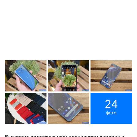
24
фото
Выглядит «олдскульно»: противники «челок» и