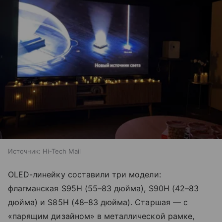
Источник:
Hi-Tech Mail
OLED-линейку составили три модели:
флагманская S95H (55–83 дюйма), S90H (42–83
дюйма) и S85H (48–83 дюйма). Старшая — с
«парящим дизайном» в металлической рамке,