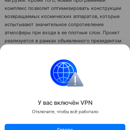
комплекс позволит оптимизировать конструкции
возвращаемых космических аппаратов, которые
испытывают значительное сопротивление
атмосферы при входе в ее плотные слои. Проект
реализуется в рамках объявленного президентом
России Десятилетия науки и технологий, а также
программы Минобрнауки России
«Приоритет-2030».
авиация
Поделиться
У вас включ
ён
V
P
N
Отключите, чтобы всё работало
Готово