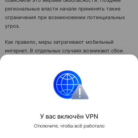
объяснили это мерами безопасности. Позднее
региональные власти начали применять такие
ограничения при возникновении потенциальных
угроз.
Как правило, меры затрагивают мобильный
интернет. В отдельных случаях возникают сбои
голосовой связи. В соответствии с
законодательством детали о применяемых мерах
не раскрываются.
Россия
Интернет
Сбои
Поделиться
У вас включ
ён
V
P
N
Отключите, чтобы всё работало