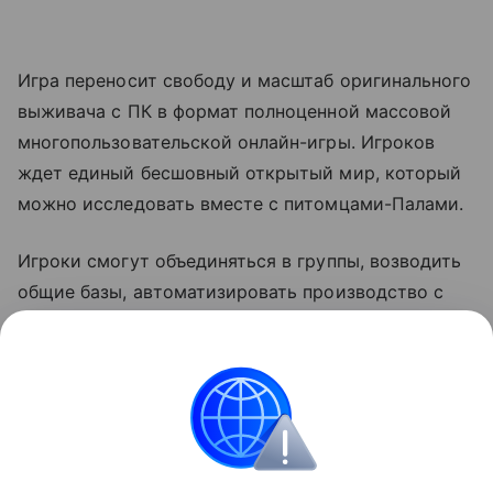
Игра переносит свободу и масштаб оригинального
выживача с ПК в формат полноценной массовой
многопользовательской онлайн-игры. Игроков
ждет единый бесшовный открытый мир, который
можно исследовать вместе с питомцами-Палами.
Игроки смогут объединяться в группы, возводить
общие базы, автоматизировать производство с
помощью Палов, сражаться с боссами в открытом
мире или соревноваться с другими игроками в
PvP-режимах. Релиз Palworld Online запланирован
на 2026 год.
Игры