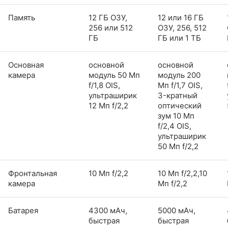
Память
12 ГБ ОЗУ,
12 или 16 ГБ
256 или 512
ОЗУ, 256, 512
ГБ
ГБ или 1 ТБ
Основная
основной
основной
камера
модуль 50 Мп
модуль 200
f/1,8 OIS,
Мп f/1,7 OIS,
ультраширик
3-кратный
12 Мп f/2,2
оптический
зум 10 Мп
f/2,4 OIS,
ультраширик
50 Мп f/2,2
Фронтальная
10 Мп f/2,2
10 Мп f/2,2,10
камера
Мп f/2,2
Батарея
4300 мАч,
5000 мАч,
быстрая
быстрая