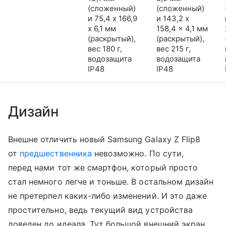
(сложенный)
(сложенный)
и 75,4 x 166,9
и 143,2 x
x 6,1 мм
158,4 x 4,1 мм
(раскрытый),
(раскрытый),
вес 180 г,
вес 215 г,
водозащита
водозащита
IP48
IP48
Дизайн
Внешне отличить новый Samsung Galaxy Z Flip8
от
предшественника
невозможно. По сути,
перед нами тот же смартфон, который просто
стал немного легче и тоньше. В остальном дизайн
не претерпел каких-либо изменений. И это даже
простительно, ведь текущий вид устройства
доведен до идеала. Тут большой внешний экран