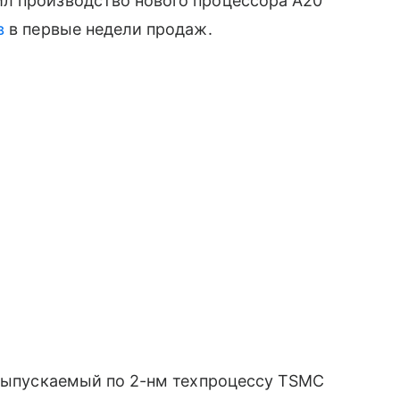
л производство нового процессора A20
в
в первые недели продаж.
 выпускаемый по 2-нм техпроцессу TSMC