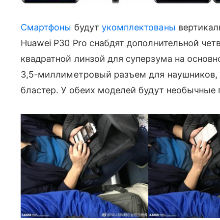
Смартфоны
будут
укомплектованы
вертикаль
Huawei P30 Pro снабдят дополнительной четв
квадратной линзой для суперзума на основ
3,5-миллиметровый разъем для наушников, 
бластер. У обеих моделей будут необычные 
Huawei P30 Pro в руках у пользователя