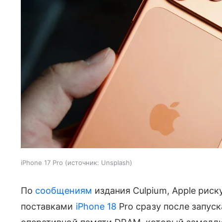
iPhone 17 Pro
источник:
Unsplash
По
сообщениям
издания Culpium, Apple рис
поставками
iPhone 18
Pro сразу после запус