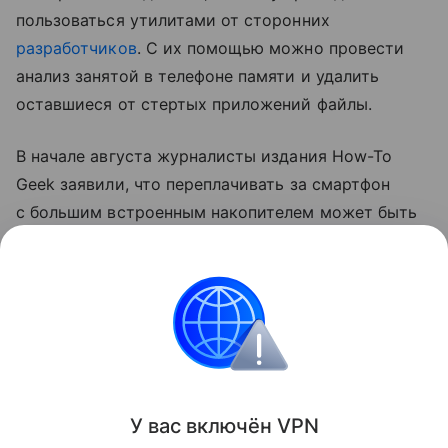
пользоваться утилитами от сторонних
разработчиков
. С их помощью можно провести
анализ занятой в телефоне памяти и удалить
оставшиеся от стертых приложений файлы.
В начале августа журналисты издания How-To
Geek заявили, что переплачивать за смартфон
с большим встроенным накопителем может быть
нерационально. Они заметили, что лучше купить
аппарат с небольшим объемом памяти и хранить
данные на внешнем накопителе или в «облаке».
смартфоны
Поделиться
У вас включ
ён
V
P
N