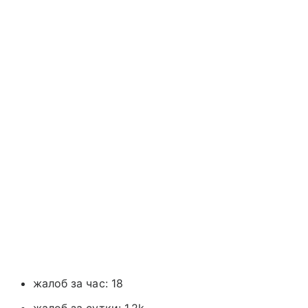
жалоб за час: 18
жалоб за сутки: 1.2k