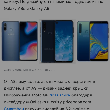
камеру. По дизайну он напоминает одновременно
Galaxy A8s и Galaxy A9.
Galaxy A8s, Moto G8 и Galaxy A9
От A8s ему досталась камера с отверстием в
дисплее, а от A9 — дизайн задней крышки.
Изображения Moto G8
появились
благодаря
инсайдеру @OnLeaks и сайту pricebaba.com.
Смартфон
получит дисплей на 6,2 дюйма с