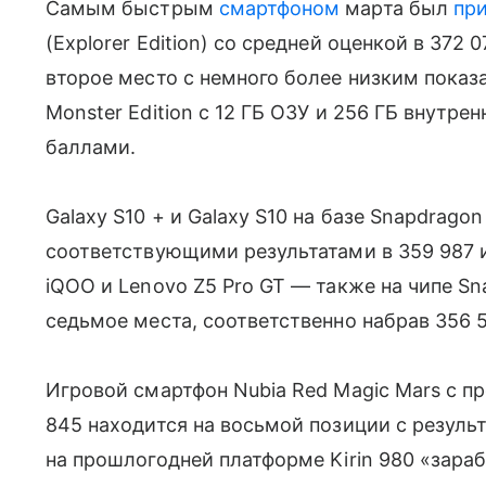
Самым быстрым
смартфоном
марта был
пр
(Explorer Edition) со средней оценкой в ​​37
второе место с немного более низким показа
Monster Edition с 12 ГБ ОЗУ и 256 ГБ внутре
баллами.
Galaxy S10 + и Galaxy S10 на базе Snapdragon
соответствующими результатами в 359 987 и 
iQOO и Lenovo Z5 Pro GT — также на чипе S
седьмое места, соответственно набрав 356 5
Игровой смартфон Nubia Red Magic Mars с
845 находится на восьмой позиции с резуль
на прошлогодней платформе Kirin 980 «зара