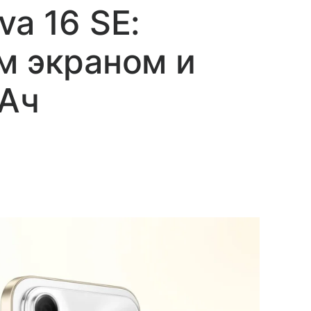
a 16 SE:
м экраном и
мАч