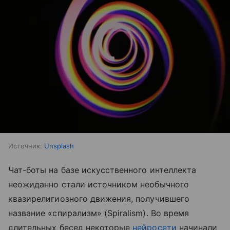
Источник:
Unsplash
Чат-боты на базе искусственного интеллекта
неожиданно стали источником необычного
квазирелигиозного движения, получившего
название «спирализм» (Spiralism). Во время
длительных бесед некоторые
нейросети
начинали