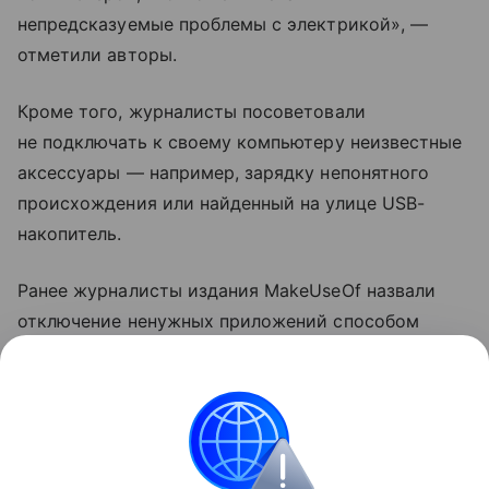
непредсказуемые проблемы с электрикой», —
отметили авторы.
Кроме того, журналисты посоветовали
не подключать к своему компьютеру неизвестные
аксессуары — например, зарядку непонятного
происхождения или найденный на улице USB-
накопитель.
Ранее журналисты издания MakeUseOf назвали
отключение ненужных приложений способом
ускорить компьютер
на Windows. Также они
посоветовали выключить функции в меню
«Рекомендации и предложения».
ноутбуки