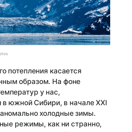
otos
го потепления касается
нным образом. На фоне
емператур у нас,
 в южной Сибири, в начале XXI
 аномально холодные зимы.
дные режимы, как ни странно,