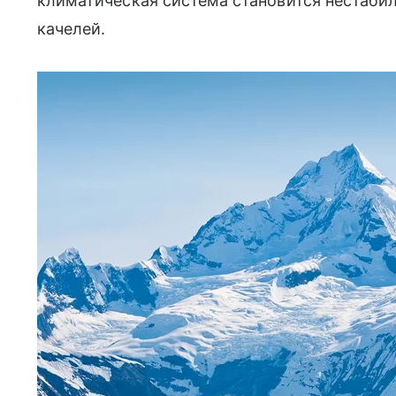
климатическая система становится нестабил
качелей.