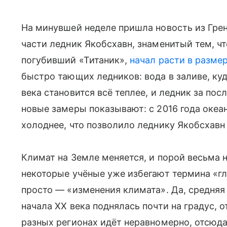
На минувшей неделе пришла новость из Гренл
части ледник Якобсхавн, знаменитый тем, что
погубивший «Титаник»,
начал расти в разме
быстро тающих ледников: вода в заливе, куд
века становится всё теплее, и ледник за по
новые замеры показывают: с 2016 года океан
холоднее, что позволило леднику Якобсхавн 
Климат на Земле меняется, и порой весьма
некоторые учёные уже избегают термина «г
просто — «изменения климата». Да, средняя 
начала ХХ века поднялась почти на градус, 
разных регионах идёт неравномерно, отсюд