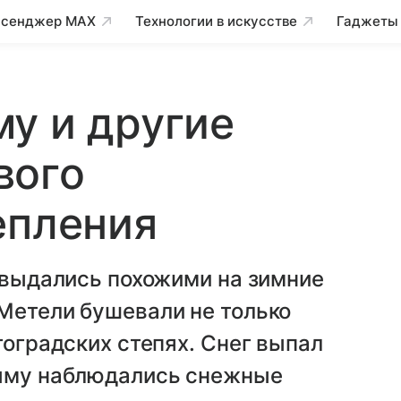
сенджер MAX
Технологии в искусстве
Гаджеты
у и другие
вого
епления
, выдались похожими на зимние
Метели бушевали не только
гоградских степях. Снег выпал
рыму наблюдались снежные