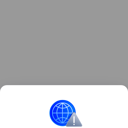
Ранее мы рассказывали, как у геймера
загорелась
RTX 5090
прямо во время тестирования Battlefield
6.