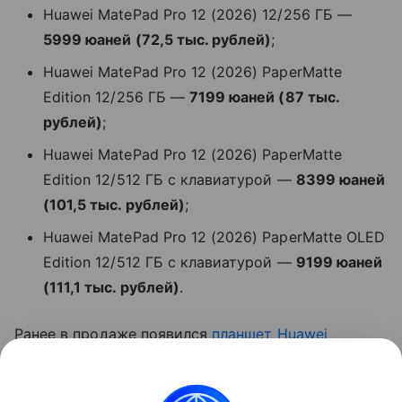
Huawei MatePad Pro 12 (2026) 12/256 ГБ —
5999 юаней (72,5 тыс. рублей)
;
Huawei MatePad Pro 12 (2026) PaperMatte
Edition 12/256 ГБ —
7199 юаней (87 тыс.
рублей)
;
Huawei MatePad Pro 12 (2026) PaperMatte
Edition 12/512 ГБ с клавиатурой —
8399 юаней
(101,5 тыс. рублей)
;
Huawei MatePad Pro 12 (2026) PaperMatte OLED
Edition 12/512 ГБ с клавиатурой —
9199 юаней
(111,1 тыс. рублей)
.
Ранее в продаже появился
планшет
Huawei
MatePad Mini
.