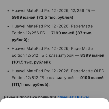
Huawei MatePad Pro 12 (2026) 12/256 ГБ —
5999 юаней (72,5 тыс. рублей)
;
Huawei MatePad Pro 12 (2026) PaperMatte
Edition 12/256 ГБ —
7199 юаней (87 тыс.
рублей)
;
Huawei MatePad Pro 12 (2026) PaperMatte
Edition 12/512 ГБ с клавиатурой —
8399 юаней
(101,5 тыс. рублей)
;
Huawei MatePad Pro 12 (2026) PaperMatte OLED
Edition 12/512 ГБ с клавиатурой —
9199 юаней
(111,1 тыс. рублей)
.
Ранее в продаже появился
планшет
Huawei
MatePad Mini
.