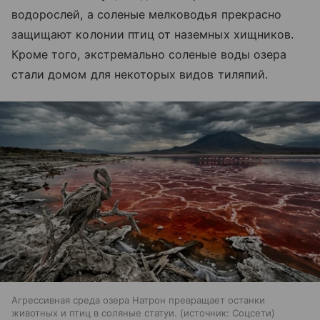
водорослей, а соленые мелководья прекрасно
защищают колонии птиц от наземных хищников.
Кроме того, экстремально соленые воды озера
стали домом для некоторых видов тиляпий.
Агрессивная среда озера Натрон превращает останки
животных и птиц в соляные статуи.
источник:
Соцсети