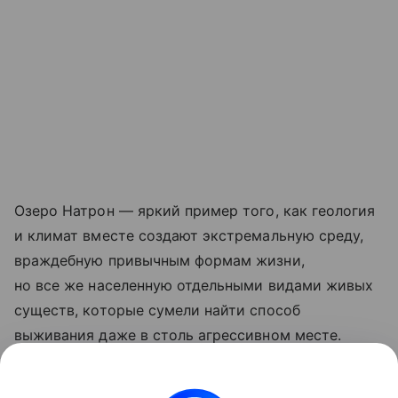
Озеро Натрон — яркий пример того, как геология
и климат вместе создают экстремальную среду,
враждебную привычным формам жизни,
но все же населенную отдельными видами живых
существ, которые сумели найти способ
выживания даже в столь агрессивном месте.
Ранее мы
рассказали
, почему в Долине смерти на