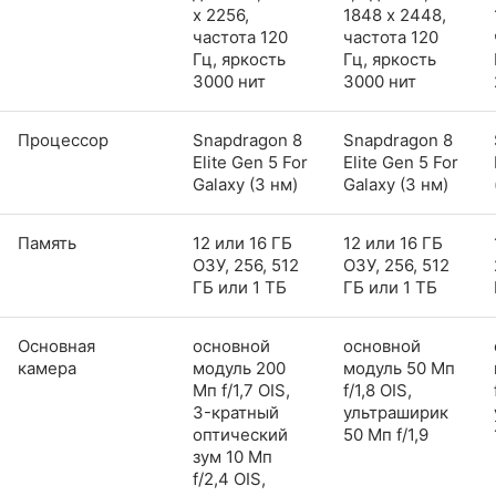
x 2256,
1848 x 2448,
частота 120
частота 120
Гц, яркость
Гц, яркость
3000 нит
3000 нит
Процессор
Snapdragon 8
Snapdragon 8
Elite Gen 5 For
Elite Gen 5 For
Galaxy (3 нм)
Galaxy (3 нм)
Память
12 или 16 ГБ
12 или 16 ГБ
ОЗУ, 256, 512
ОЗУ, 256, 512
ГБ или 1 ТБ
ГБ или 1 ТБ
Основная
основной
основной
камера
модуль 200
модуль 50 Мп
Мп f/1,7 OIS,
f/1,8 OIS,
3-кратный
ультраширик
оптический
50 Мп f/1,9
зум 10 Мп
f/2,4 OIS,