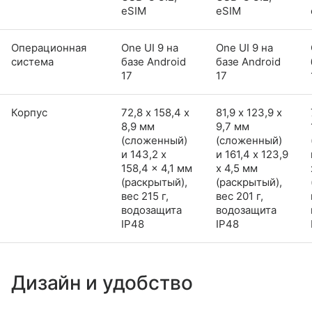
eSIM
eSIM
Операционная
One UI 9 на
One UI 9 на
система
базе Android
базе Android
17
17
Корпус
72,8 х 158,4 х
81,9 х 123,9 х
8,9 мм
9,7 мм
(сложенный)
(сложенный)
и 143,2 x
и 161,4 x 123,9
158,4 x 4,1 мм
x 4,5 мм
(раскрытый),
(раскрытый),
вес 215 г,
вес 201 г,
водозащита
водозащита
IP48
IP48
Дизайн и удобство