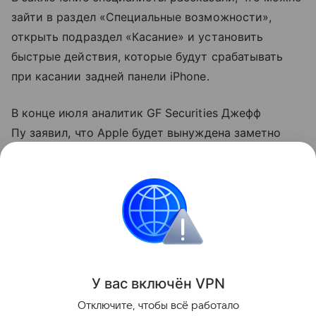
зайти в раздел «Специальные возможности»,
открыть подраздел «Касание» и установить
быстрые действия, которые будут срабатывать
при касании задней панели iPhone.
В конце июля аналитик GF Securities Джефф
Пу заявил, что Apple будет вынуждена заметно
поднять цены на новые
смартфоны
. По его данным,
iPhone 18
Pro и 18 Pro Max подорожают примерно
на 250−300 долларов.
iPhone
Поделиться
У вас включ
ён
V
P
N
Отключите, чтобы всё работало