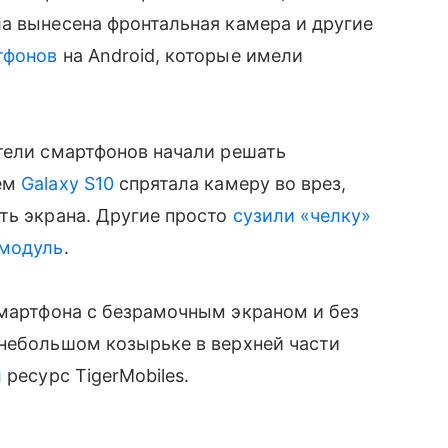
ла вынесена фронтальная камера и другие
тфонов
на Android, которые имели
тели смартфонов начали решать
оем
Galaxy S10
спрятала камеру во врез,
сть экрана. Другие просто
сузили «челку»
 модуль
.
мартфона с безрамочным экраном и без
небольшом козырьке в верхней части
л
ресурс TigerMobiles.