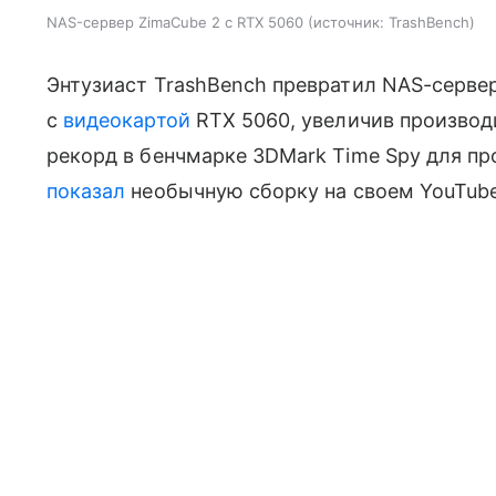
NAS-сервер ZimaCube 2 с RTX 5060
источник:
TrashBench
Энтузиаст TrashBench превратил NAS-серве
с
видеокартой
RTX 5060, увеличив производи
рекорд в бенчмарке 3DMark Time Spy для про
показал
необычную сборку на своем YouTube