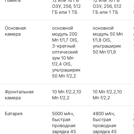
Память
12 или 16 ГБ
12 или 16 ГБ
ОЗУ, 256, 512
ОЗУ, 256, 512
ГБ или 1 ТБ
ГБ или 1 ТБ
Основная
основной
основной
камера
модуль 200
модуль 50 Мп
Мп f/1,7 OIS,
f/1,8 OIS,
3-кратный
ультраширик
оптический
50 Мп f/1,9
зум 10 Мп
f/2,4 OIS,
ультраширик
50 Мп f/2,2
Фронтальная
10 Мп f/2,2,10
10 Мп f/2,2,10
камера
Мп f/2,2
Мп f/2,2
Батарея
5000 мАч,
4800 мАч,
быстрая
быстрая
проводная
проводная
зарядка 45
зарядка 45