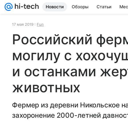
Новости
Обзоры
Статьи
Мес
17 мая 2019
Fun
Российский фер
могилу с хохоч
и останками же
животных
Фермер из деревни Никольское н
захоронение 2000-летней давнос