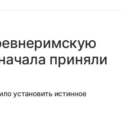
ревнеримскую
сначала приняли
ило установить истинное