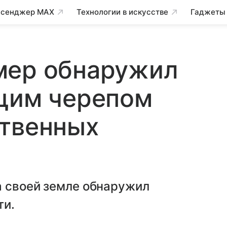
сенджер MAX
Технологии в искусстве
Гаджеты
мер обнаружил
ущим черепом
ртвенных
а своей земле обнаружил
ти.