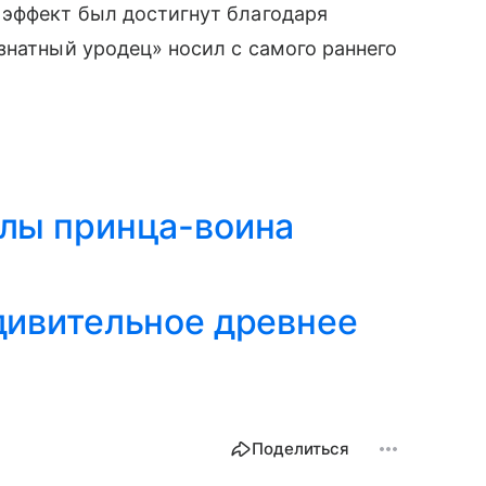
̆ эффект был достигнут благодаря
натный уродец» носил с самого раннего
илы принца-воина
дивительное древнее
Поделиться