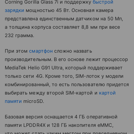
Corning Gorilla Glass 7i и поддержку
быстрой
зарядки
мощностью 45 Вт. Основная камера
представлена единственным датчиком на 50 Мп,
а толщина корпуса составляет 8,8 мм при весе
232 грамма.
При этом
смартфон
сложно назвать
производительным. В его основе лежит процессор
MediaTek Helio G91 Ultra, который поддерживает
только сети 4G. Кроме того, SIM-лоток у модели
комбинированный, то есть пользователю придется
выбирать между второй SIM-картой и
картой
памяти
microSD.
Базовая версия оснащается 4 ГБ оперативной
памяти LPDDR4X и 128 ГБ накопителя eMMC,
что может стать узким местом при повседневном