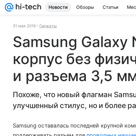
Новости
Обзоры
Статьи
Мес
31 мая 2019
Гаджеты
Samsung Galaxy 
корпус без физи
и разъема 3,5 м
Похоже, что новый флагман Samsu
улучшенный стилус, но и более р
Samsung оставалась последней крупной ком
поддерживать разъем для
проводных наушн