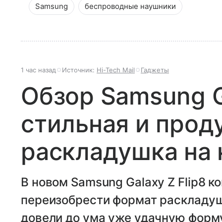
Samsung
беспроводные наушники
1 час назад
Источник:
Hi-Tech Mail
Гаджеты
Обзор Samsung Ga
стильная и прод
раскладушка на
В новом Samsung Galaxy Z Flip8 к
переизобрести формат раскладуш
довели до ума уже удачную форму