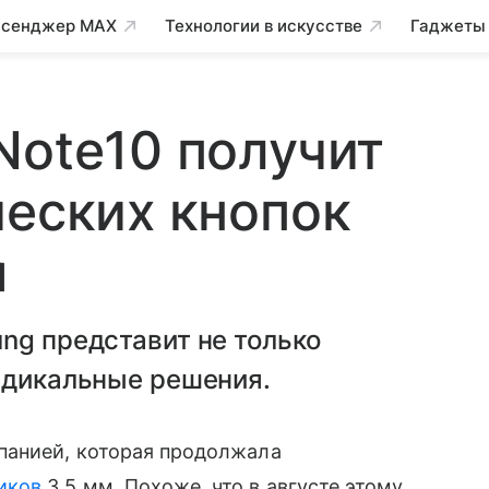
сенджер MAX
Технологии в искусстве
Гаджеты
Note10 получит
ческих кнопок
м
ng представит не только
адикальные решения.
панией, которая продолжала
иков
3,5 мм. Похоже, что в августе этому