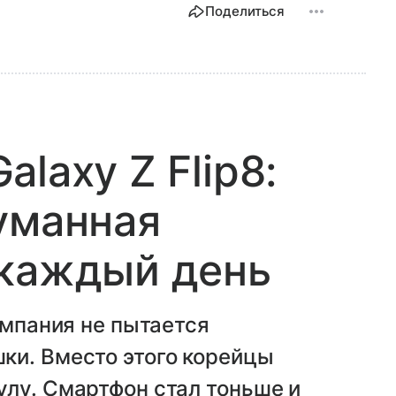
Поделиться
laxy Z Flip8:
уманная
 каждый день
омпания не пытается
ки. Вместо этого корейцы
лу. Смартфон стал тоньше и