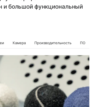
йн и большой функциональный
еи
Камера
Производительность
ПО
Батаре