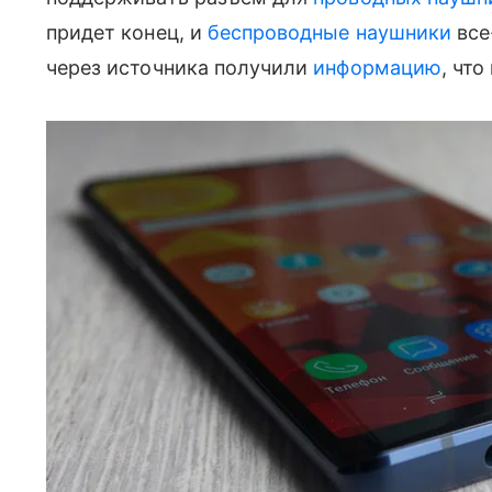
придет конец, и
беспроводные наушники
все
через источника получили
информацию
, что