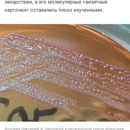
лекарствам, а его молекулярные «визитные
карточки» оставались плохо изученными.
Колония бактерий A. baumannii в питательной среде Макконки