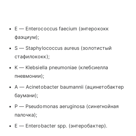
E — Enterococcus faecium (
энтерококк
фаэциум
);
S
—
Staphylococcus
aureus
(золотистый
стафилококк);
K
—
Klebsiella
pneumoniae
(клебсиелла
пневмонии);
A
—
Acinetobacter
baumannii
(ацинетобактер
баумани);
P
—
Pseudomonas
aeruginosa
(синегнойная
палочка);
E
—
Enterobacter
spp
. (энтеробактер).