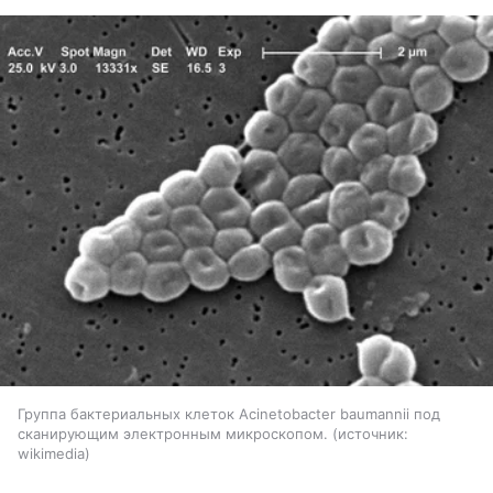
Группа бактериальных клеток Acinetobacter baumannii под
сканирующим электронным микроскопом.
источник:
wikimedia