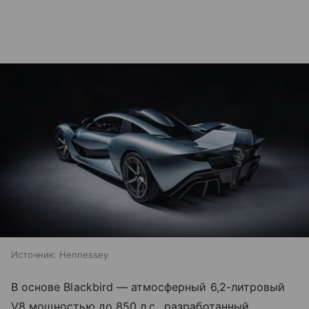
Источник:
Hennessey
В основе Blackbird — атмосферный 6,2-литровый
V8 мощностью до 850 л.с., разработанный