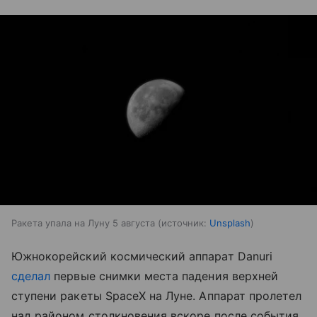
Ракета упала на Луну 5 августа
источник:
Unsplash
Южнокорейский космический аппарат Danuri
сделал
первые снимки места падения верхней
ступени ракеты SpaceX на Луне. Аппарат пролетел
над районом столкновения вскоре после события