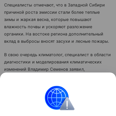
Специалисты отмечают, что в Западной Сибири
причиной роста эмиссии стали более теплые
зимы и жаркая весна, которые повышают
влажность почвы и ускоряют разложение
органики. На востоке региона дополнительный
вклад в выбросы вносят засухи и лесные пожары.
В свою очередь климатолог, специалист в области
диагностики и моделирования климатических
изменений Владимир Семенов заявил,
что глобальное потепление может принести
России не только негативные последствия,
но и ряд преимуществ.
природа