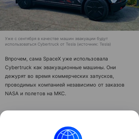
Уже с сентября в качестве машин эвакуации будут
использоваться Cybertruck от Tesla
источник:
Tesla
Впрочем, сама SpaceX уже использовала
Cybertruck как эвакуационные машины. Они
дежурят во время коммерческих запусков,
проводимых компанией независимо от заказов
NASA и полетов на МКС.
Ранее мы
рассказывали
, что МЧС Казахстана
получило спасательный Cybertruck.