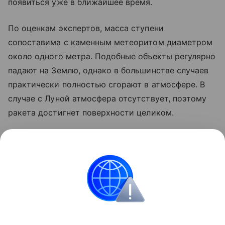
появиться уже в ближайшее время.
По оценкам экспертов, масса ступени
сопоставима с каменным метеоритом диаметром
около одного метра. Подобные объекты регулярно
падают на Землю, однако в большинстве случаев
практически полностью сгорают в атмосфере. В
случае с Луной атмосфера отсутствует, поэтому
ракета достигнет поверхности целиком.
Ранее стало известно, что лунный грунт
рассказал
об атмосфере древней Земли.
космос
SpaceX
Луна
российские ученые