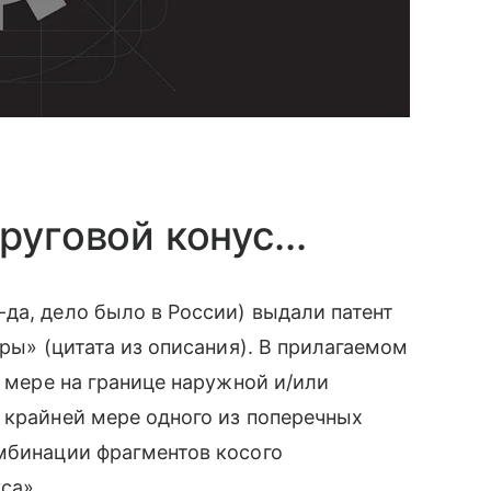
уговой конус...
да, дело было в России) выдали патент
ары» (цитата из описания). В прилагаемом
̆ мере на границе наружной и/или
 крайней мере одного из поперечных
омбинации фрагментов косого
са».