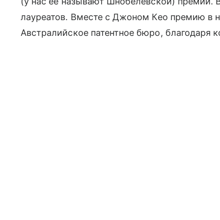
(у нас её называют Шнобелевской) премии. В
лауреатов. Вместе с Джоном Кео премию в 
Австралийское патентное бюро, благодаря к