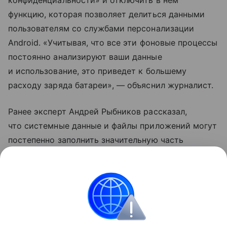
функцию, которая позволяет делиться данными
пользователям со службами персонализации
Android. «Учитывая, что все эти фоновые процессы
постоянно анализируют ваши данные
и использование, это приведет к большему
расходу заряда батареи», — объяснил журналист.
Ранее эксперт Андрей Рыбников рассказал,
что системные данные и файлы приложений могут
постепенно заполнить значительную часть
свободной памяти в смартфоне. Специалист
рекомендовал время от времени очищать аппарат
от «мусора».
Samsung