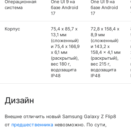
Операционная
One UI 9 на
One UI 9 на
система
базе Android
базе Android
17
17
Корпус
75,4 х 85,7 х
72,8 х 158,4 х
13,1 мм
8,9 мм
(сложенный)
(сложенный)
и 75,4 x 166,9
и 143,2 x
x 6,1 мм
158,4 x 4,1 мм
(раскрытый),
(раскрытый),
вес 180 г,
вес 215 г,
водозащита
водозащита
IP48
IP48
Дизайн
Внешне отличить новый Samsung Galaxy Z Flip8
от
предшественника
невозможно. По сути,