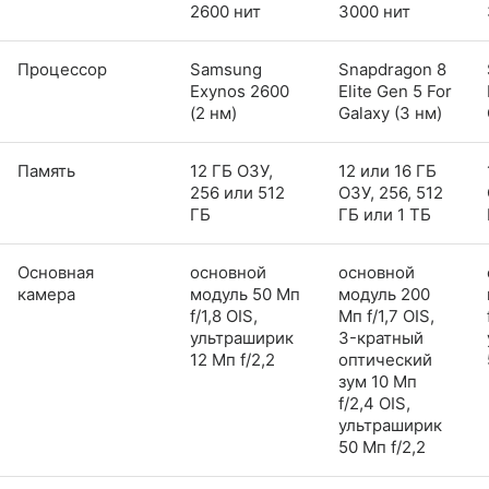
2600 нит
3000 нит
Процессор
Samsung
Snapdragon 8
Exynos 2600
Elite Gen 5 For
(2 нм)
Galaxy (3 нм)
Память
12 ГБ ОЗУ,
12 или 16 ГБ
256 или 512
ОЗУ, 256, 512
ГБ
ГБ или 1 ТБ
Основная
основной
основной
камера
модуль 50 Мп
модуль 200
f/1,8 OIS,
Мп f/1,7 OIS,
ультраширик
3-кратный
12 Мп f/2,2
оптический
зум 10 Мп
f/2,4 OIS,
ультраширик
50 Мп f/2,2