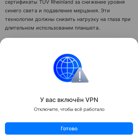
сертификаты TÜV Rheinland за снижение уровня
синего света и подавление мерцания. Эти
технологии должны снизить нагрузку на глаза при
длительном использовании планшета.
Узнать больше о том, каким получился Honor
MagicPad 4, можно в
обзоре Hi-Tech Mail
.
Кино
Honor
Планшеты
Поделиться
У вас включ
ён
V
P
N
Отключите, чтобы всё работало
Готово