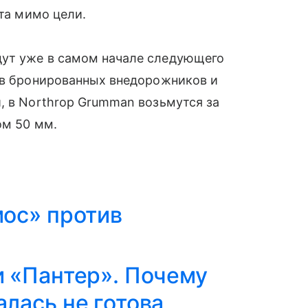
ета мимо цели.
дут уже в самом начале следующего
тив бронированных внедорожников и
, в Northrop Grumman возьмутся за
ом 50 мм.
мос» против
и «Пантер». Почему
алась не готова