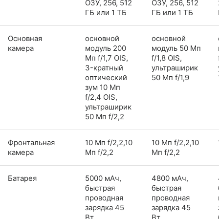
ОЗУ, 256, 512
ОЗУ, 256, 512
ГБ или 1 ТБ
ГБ или 1 ТБ
Основная
основной
основной
камера
модуль 200
модуль 50 Мп
Мп f/1,7 OIS,
f/1,8 OIS,
3-кратный
ультраширик
оптический
50 Мп f/1,9
зум 10 Мп
f/2,4 OIS,
ультраширик
50 Мп f/2,2
Фронтальная
10 Мп f/2,2,10
10 Мп f/2,2,10
камера
Мп f/2,2
Мп f/2,2
Батарея
5000 мАч,
4800 мАч,
быстрая
быстрая
проводная
проводная
зарядка 45
зарядка 45
Вт,
Вт,