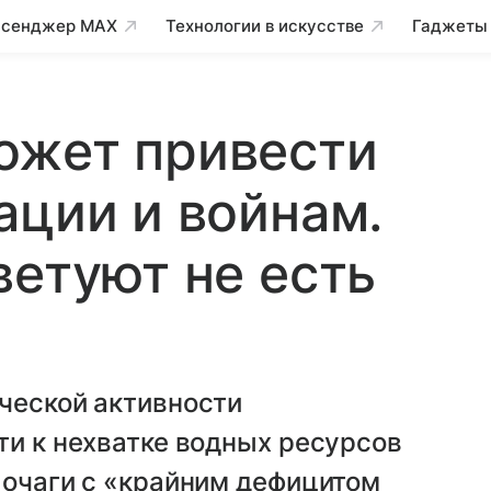
сенджер MAX
Технологии в искусстве
Гаджеты
ожет привести
ации и войнам.
ветуют не есть
ческой активности
ти к нехватке водных ресурсов
 очаги с «крайним дефицитом