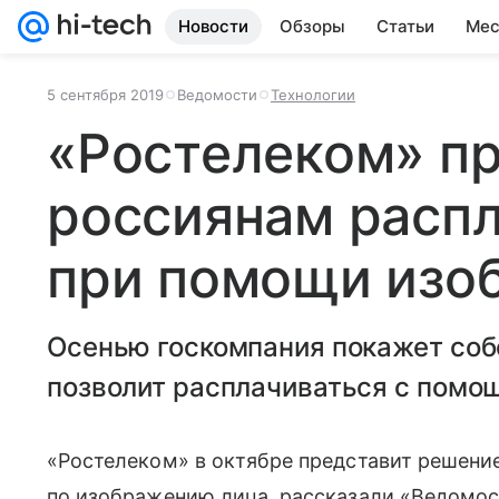
Новости
Обзоры
Статьи
Мес
5 сентября 2019
Ведомости
Технологии
«Ростелеком» п
россиянам расп
при помощи изо
Осенью госкомпания покажет соб
позволит расплачиваться с помо
«Ростелеком» в октябре представит решение
по изображению лица, рассказали «Ведомост