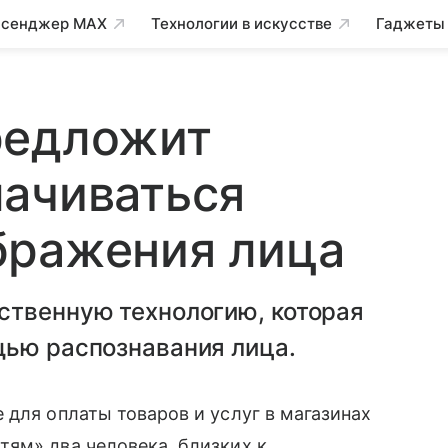
сенджер MAX
Технологии в искусстве
Гаджеты
редложит
лачиваться
бражения лица
ственную технологию, которая
щью распознавания лица.
 для оплаты товаров и услуг в магазинах
ям» два человека, близких к