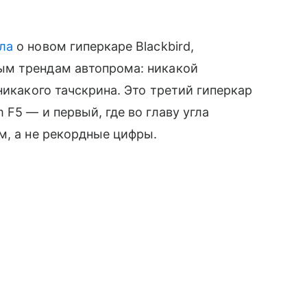
ла
о новом гиперкаре Blackbird,
ым трендам автопрома: никакой
никакого тачскрина. Это третий гиперкар
F5 — и первый, где во главу угла
м, а не рекордные цифры.