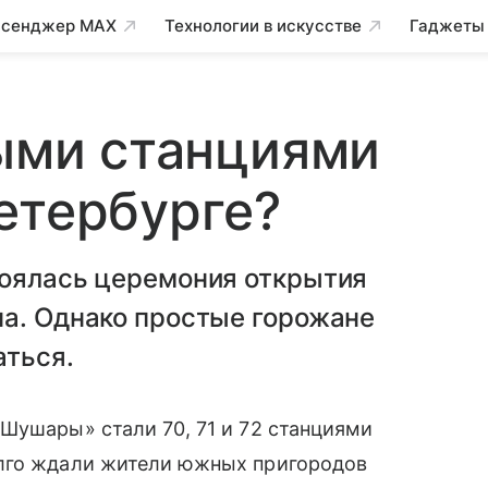
сенджер MAX
Технологии в искусстве
Гаджеты
выми станциями
етербурге?
тоялась церемония открытия
на. Однако простые горожане
аться.
«Шушары» стали 70, 71 и 72 станциями
олго ждали жители южных пригородов