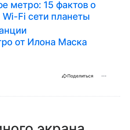
е метро: 15 фактов о
̆ Wi-Fi сети планеты
танции
ро от Илона Маска
Поделиться
ного экрана.