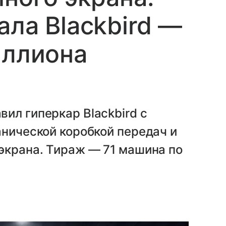
ала Blackbird —
иллиона
ил гиперкар Blackbird с
анической коробкой передач и
экрана. Тираж — 71 машина по