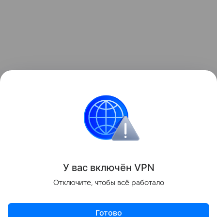
Ранее мы рассказывали о том, как
мошенники
распространяли вредоносное ПО под видом
открыток к 8 Марта
через мессенджеры.
Мошенничество
Поделиться
У вас включ
ён
V
P
N
Отключите, чтобы всё работало
Готово