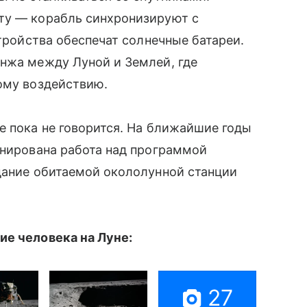
ту — корабль синхронизируют с
стройства обеспечат солнечные батареи.
жа между Луной и Землей, где
ому воздействию.
 пока не говорится. На ближайшие годы
анирована работа над программой
дание обитаемой окололунной станции
ие человека на Луне:
27