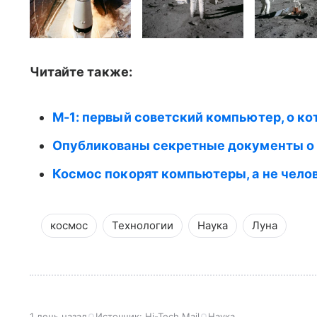
Читайте также:
M-1: первый советский компьютер, о к
Опубликованы секретные документы о 
Космос покорят компьютеры, а не челове
космос
Технологии
Наука
Луна
1 день назад
Источник:
Hi-Tech Mail
Наука