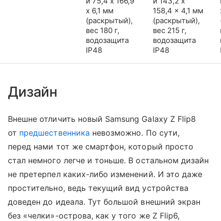
и 75,4 x 166,9
и 143,2 x
x 6,1 мм
158,4 x 4,1 мм
(раскрытый),
(раскрытый),
вес 180 г,
вес 215 г,
водозащита
водозащита
IP48
IP48
Дизайн
Внешне отличить новый Samsung Galaxy Z Flip8
от
предшественника
невозможно. По сути,
перед нами тот же смартфон, который просто
стал немного легче и тоньше. В остальном дизайн
не претерпел каких-либо изменений. И это даже
простительно, ведь текущий вид устройства
доведен до идеала. Тут большой внешний экран
без «челки»-острова, как у того же Z Flip6,