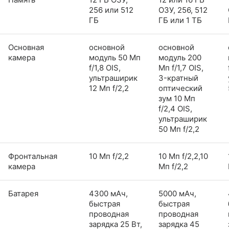
256 или 512
ОЗУ, 256, 512
ГБ
ГБ или 1 ТБ
Основная
основной
основной
камера
модуль 50 Мп
модуль 200
f/1,8 OIS,
Мп f/1,7 OIS,
ультраширик
3-кратный
12 Мп f/2,2
оптический
зум 10 Мп
f/2,4 OIS,
ультраширик
50 Мп f/2,2
Фронтальная
10 Мп f/2,2
10 Мп f/2,2,10
камера
Мп f/2,2
Батарея
4300 мАч,
5000 мАч,
быстрая
быстрая
проводная
проводная
зарядка 25 Вт,
зарядка 45