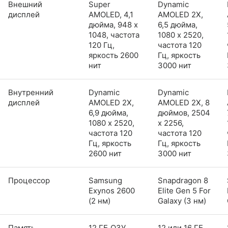
Внешний
Super
Dynamic
дисплей
AMOLED, 4,1
AMOLED 2X,
дюйма, 948 x
6,5 дюйма,
1048, частота
1080 x 2520,
120 Гц,
частота 120
яркость 2600
Гц, яркость
нит
3000 нит
Внутренний
Dynamic
Dynamic
дисплей
AMOLED 2X,
AMOLED 2X, 8
6,9 дюйма,
дюймов, 2504
1080 x 2520,
x 2256,
частота 120
частота 120
Гц, яркость
Гц, яркость
2600 нит
3000 нит
Процессор
Samsung
Snapdragon 8
Exynos 2600
Elite Gen 5 For
(2 нм)
Galaxy (3 нм)
Память
12 ГБ ОЗУ,
12 или 16 ГБ