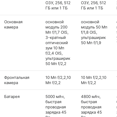
ОЗУ, 256, 512
ОЗУ, 256, 512
ГБ или 1 ТБ
ГБ или 1 ТБ
Основная
основной
основной
камера
модуль 200
модуль 50 Мп
Мп f/1,7 OIS,
f/1,8 OIS,
3-кратный
ультраширик
оптический
50 Мп f/1,9
зум 10 Мп
f/2,4 OIS,
ультраширик
50 Мп f/2,2
Фронтальная
10 Мп f/2,2,10
10 Мп f/2,2,10
камера
Мп f/2,2
Мп f/2,2
Батарея
5000 мАч,
4800 мАч,
быстрая
быстрая
проводная
проводная
зарядка 45
зарядка 45