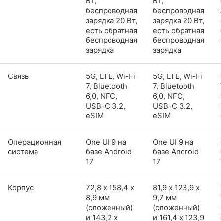
Вт,
Вт,
беспроводная
беспроводная
зарядка 20 Вт,
зарядка 20 Вт,
есть обратная
есть обратная
беспроводная
беспроводная
зарядка
зарядка
Связь
5G, LTE, Wi-Fi
5G, LTE, Wi-Fi
7, Bluetooth
7, Bluetooth
6,0, NFC,
6,0, NFC,
USB-C 3.2,
USB-C 3.2,
eSIM
eSIM
Операционная
One UI 9 на
One UI 9 на
система
базе Android
базе Android
17
17
Корпус
72,8 х 158,4 х
81,9 х 123,9 х
8,9 мм
9,7 мм
(сложенный)
(сложенный)
и 143,2 x
и 161,4 x 123,9