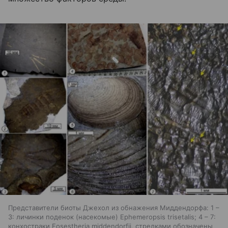
Представители биоты Джехол из обнажения Миддендорфа: 1 –
3: личинки поденок (насекомые) Ephemeropsis trisetalis; 4 – 7:
конхостраки Eosestheria middendorfii, стрелками обозначены