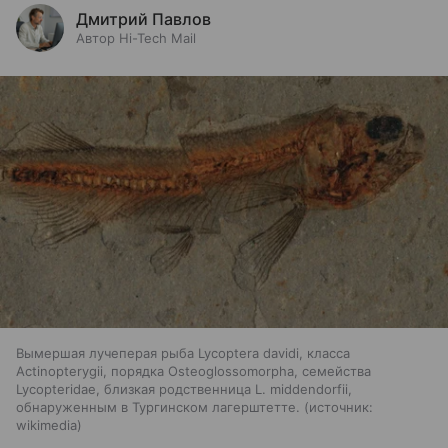
Дмитрий Павлов
Автор Hi-Tech Mail
Вымершая лучеперая рыба Lycoptera davidi, класса
Actinopterygii, порядка Osteoglossomorpha, семейства
Lycopteridae, близкая родственница L. middendorfii,
обнаруженным в Тургинском лагерштетте.
источник:
wikimedia