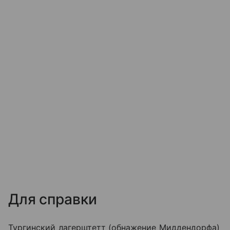
Для справки
Тургинский лагерштетт (обнажение Миддендорфа)