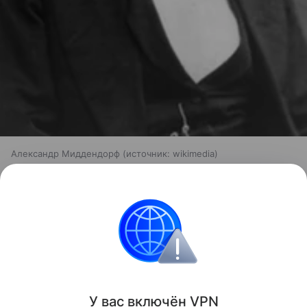
Александр Миддендорф
источник:
wikimedia
Недавно российские палеонтологи
развенчали
мифы
об ужасах массовых вымираний.
российские ученые
археология
Биология
Поделиться
У вас включ
ён
V
P
N