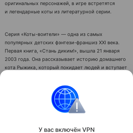
оригинальных персонажей, в игре встретятся
и легендарные коты из литературной серии.
Серия «Коты-воители» — одна из самых
популярных детских фэнтези-франшиз XXI века.
Первая книга, «Стань диким!», вышла 21 января
2003 года. Она рассказывает историю домашнего
кота Рыжика, который покидает людей и вступает
в Грозовой клан, постепенно превращаясь
в легендарного Огнегрива. Именно с этой арки
начинается знакомство читателей с миром
четырех лесных кланов, их законами, войнами
и верой в Звездное племя.
Поделиться
У вас включ
ён
V
P
N