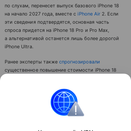
по слухам, перенесет выпуск базового iPhone 18
на начало 2027 года, вместе с
iPhone Air
2. Если
эти сведения подтвердятся, основная часть
спроса придется на iPhone 18 Pro и Pro Max,
а альтернативой останется лишь более дорогой
iPhone Ultra.
Ранее эксперты также
спрогнозировали
существенное повышение стоимости iPhone 18
Pro. Аналитик Джефф Пу считает, что цены
вырастут на 250−300 долларов (около 20−24 тыс.
рублей).
Apple
iPhone
Поделиться